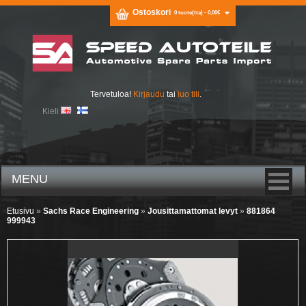
Ostoskori
0 tuote(tta) - 0,00€
Tervetuloa!
Kirjaudu
tai
luo tili
.
Kieli
MENU
Etusivu
»
Sachs Race Engineering
»
Jousittamattomat levyt
»
881864
999943