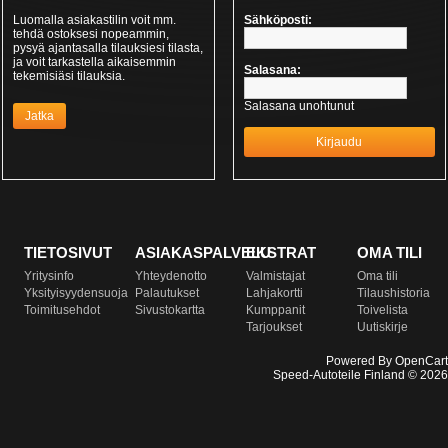
Luomalla asiakastilin voit mm.
Sähköposti:
tehdä ostoksesi nopeammin,
pysyä ajantasalla tilauksiesi tilasta,
ja voit tarkastella aikaisemmin
Salasana:
tekemisiäsi tilauksia.
Salasana unohtunut
Jatka
TIETOSIVUT
ASIAKASPALVELU
EKSTRAT
OMA TILI
Yritysinfo
Yhteydenotto
Valmistajat
Oma tili
Yksityisyydensuoja
Palautukset
Lahjakortti
Tilaushistoria
Toimitusehdot
Sivustokartta
Kumppanit
Toivelista
Tarjoukset
Uutiskirje
Powered By
OpenCart
Speed-Autoteile Finland © 2026