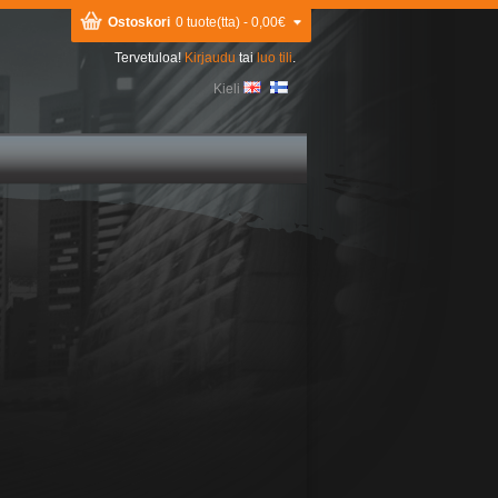
Ostoskori
0 tuote(tta) - 0,00€
Tervetuloa!
Kirjaudu
tai
luo tili
.
Kieli