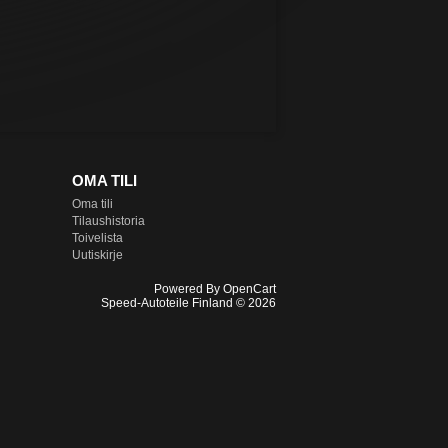
OMA TILI
Oma tili
Tilaushistoria
Toivelista
Uutiskirje
Powered By
OpenCart
Speed-Autoteile Finland © 2026