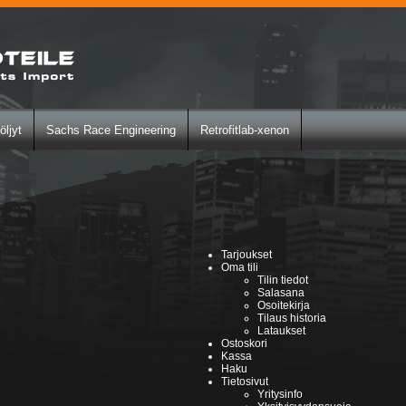
öljyt
Sachs Race Engineering
Retrofitlab-xenon
Tarjoukset
Oma tili
Tilin tiedot
Salasana
Osoitekirja
Tilaus historia
Lataukset
Ostoskori
Kassa
Haku
Tietosivut
Yritysinfo