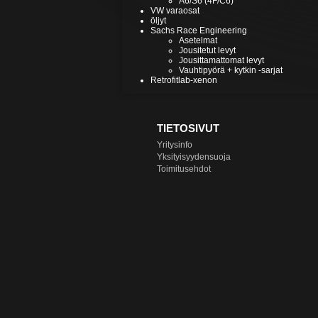
A6/S6 (4F/C6)
VW varaosat
öljyt
Sachs Race Engineering
Asetelmat
Jousitetut levyt
Jousittamattomat levyt
Vauhtipyörä + kytkin -sarjat
Retrofitlab-xenon
TIETOSIVUT
Yritysinfo
Yksityisyydensuoja
Toimitusehdot