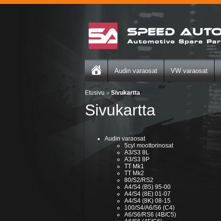
Audin varaosat
VW varaosat
Etusivu
»
Sivukartta
Sivukartta
Audin varaosat
5cyl moottorinosat
A3/S3 8L
A3/S3 8P
TT Mk1
TT Mk2
80/S2/RS2
A4/S4 (B5) 95-00
A4/S4 (8E) 01-07
A4/S4 (8K) 08-15
100/S4/A6/S6 (C4)
A6/S6/RS6 (4B/C5)