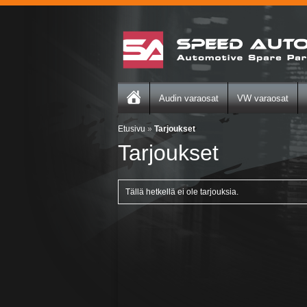
Audin varaosat
VW varaosat
Etusivu
»
Tarjoukset
Tarjoukset
Tällä hetkellä ei ole tarjouksia.