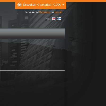
Ostoskori
0 tuote(tta) - 0,00€
Tervetuloa!
Kirjaudu
tai
luo tili
.
Kieli