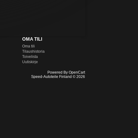
OMA TILI
Oma tili
Tilaushistoria
Toivelista
Uutiskirje
Powered By
OpenCart
Speed-Autoteile Finland © 2026