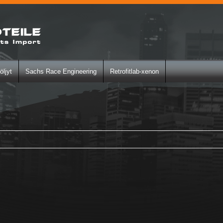
öljyt
Sachs Race Engineering
Retrofitlab-xenon