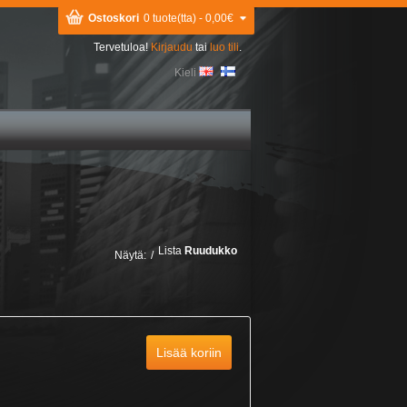
Ostoskori
0 tuote(tta) - 0,00€
Tervetuloa!
Kirjaudu
tai
luo tili
.
Kieli
Lista
Ruudukko
Näytä:
/