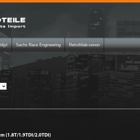
öljyt
Sachs Race Engineering
Retrofitlab-xenon
m (1.8T/1.9TDI/2.0TDI)