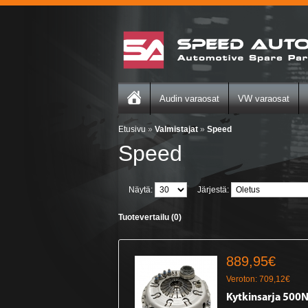
Audin varaosat
VW varaosat
Etusivu
»
Valmistajat
»
Speed
Speed
Näytä:
Järjestä:
Tuotevertailu (0)
889,95€
Veroton: 709,12€
Kytkinsarja 500N