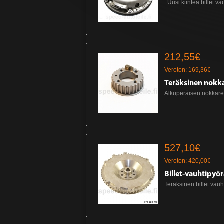
Uusi kiinteä billet v
212,55€
Veroton: 169,36€
Teräksinen nokk
Alkuperäisen nokkarem
527,10€
Veroton: 420,00€
Billet-vauhtipyör
Teräksinen billet vau