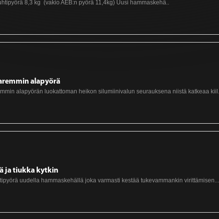
auhtipyörä 8,3 kg (vakio AEB:n pyörä 11,4kg) Uusi hammaskehä..
aremmin alapyörä
min alapyörän luokattoman heikon silumiinivalun seurauksena niistä katkeaa kiil.
ä ja tiukka kytkin
htipyörä uudella hammaskehällä joka varmasti kestää tukevammankin virittämisen...