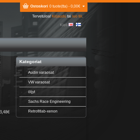
Ostoskori
0 tuote(tta) - 0,00€
Tervetuloa!
Kirjaudu
tai
luo tili
.
Kieli
Kategoriat
Audin varaosat
VW varaosat
öljyt
Sachs Race Engineering
Retrofitlab-xenon
3,48€