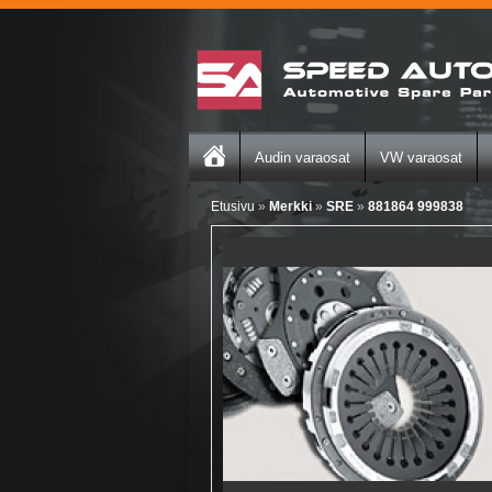
Audin varaosat
VW varaosat
Etusivu
»
Merkki
»
SRE
»
881864 999838