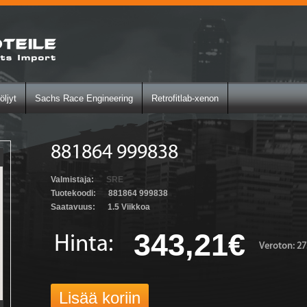
öljyt
Sachs Race Engineering
Retrofitlab-xenon
881864 999838
Valmistaja:
SRE
Tuotekoodi:
881864 999838
Saatavuus:
1.5 Viikkoa
343,21€
Hinta:
Veroton: 27