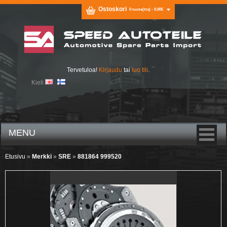
Ostoskori
0 tuote(tta) - 0,00€
Tervetuloa!
Kirjaudu
tai
luo tili
.
Kieli
MENU
Etusivu
»
Merkki
»
SRE
»
881864 999520