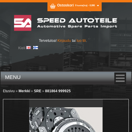
Ostoskori
0 tuote(tta) - 0,00€
Tervetuloa!
Kirjaudu
tai
luo tili
.
Kieli
MENU
Etusivu
»
Merkki
»
SRE
»
881864 999925