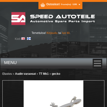
Ostoskori
0 tuote(tta) - 0,00€
Tervetuloa!
Kirjaudu
tai
luo tili
.
Kieli
MENU
Etusivu
»
Audin varaosat
»
TT Mk1
»
gecko