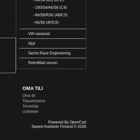
- A4/S4 (8K) 08-15
- 100/S4/A6/S6 (C4)
- A6/S6/RS6 (4B/C5)
- A6/S6 (4F/C6)
VW varaosat
öljyt
Sachs Race Engineering
Retrofitlab-xenon
OMA TILI
Oma tili
Tilaushistoria
Toivelista
Uutiskirje
Powered By
OpenCart
Speed-Autoteile Finland © 2026