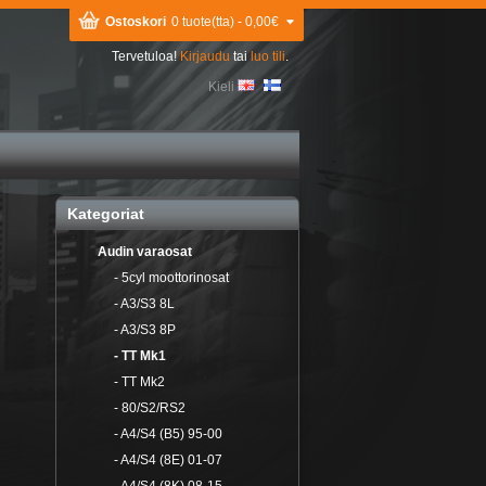
Ostoskori
0 tuote(tta) - 0,00€
Tervetuloa!
Kirjaudu
tai
luo tili
.
Kieli
Kategoriat
Audin varaosat
- 5cyl moottorinosat
- A3/S3 8L
- A3/S3 8P
- TT Mk1
- TT Mk2
- 80/S2/RS2
- A4/S4 (B5) 95-00
- A4/S4 (8E) 01-07