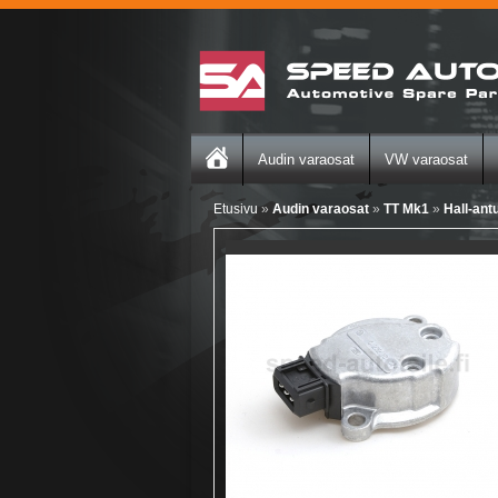
Audin varaosat
VW varaosat
Etusivu
»
Audin varaosat
»
TT Mk1
»
Hall-antu