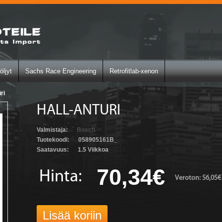
öljyt
Sachs Race Engineering
Retrofitlab-xenon
ri
HALL-ANTURI
Valmistaja:
Bosch
Tuotekoodi:
058905161B_
Saatavuus:
1.5 Viikkoa
70,34€
Hinta:
Veroton: 56,05€