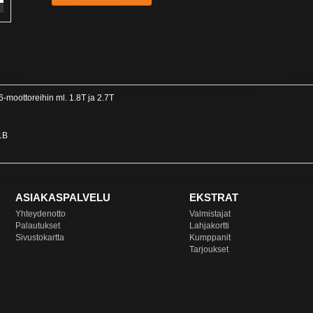
6-moottoreihin ml. 1.8T ja 2.7T
1B
ASIAKASPALVELU
EKSTRAT
Yhteydenotto
Valmistajat
Palautukset
Lahjakortti
Sivustokartta
Kumppanit
Tarjoukset