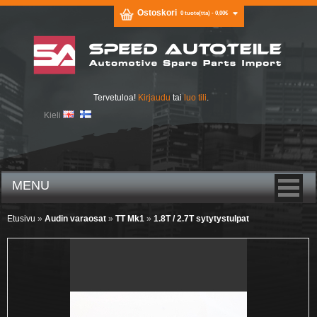
Ostoskori
0 tuote(tta) - 0,00€
Tervetuloa!
Kirjaudu
tai
luo tili
.
Kieli
MENU
Etusivu
»
Audin varaosat
»
TT Mk1
»
1.8T / 2.7T sytytystulpat