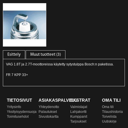
Esittely
Muut tuotteet (3)
VAG 1.8T ja 2.7T-moottoreissa käytetty sytystulppa Bosch:n paketissa.
FR 7 KPP 33+
TIETOSIVUT
ASIAKASPALVELU
EKSTRAT
OMA TILI
Yritysinfo
Yhteydenotto
Valmistajat
Oma tili
Yksityisyydensuoja
Palautukset
Lahjakortti
Tilaushistoria
Toimitusehdot
Sivustokartta
Kumppanit
Toivelista
Tarjoukset
Uutiskirje