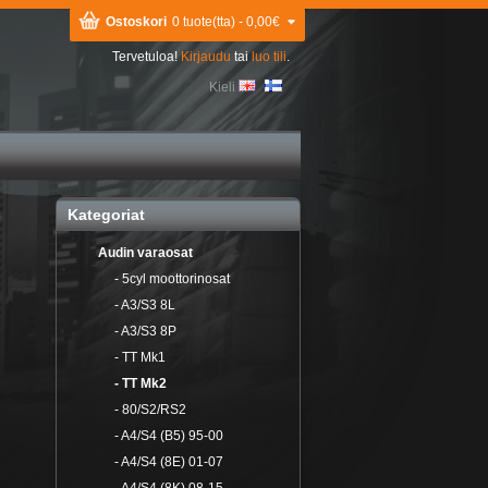
Ostoskori
0 tuote(tta) - 0,00€
Tervetuloa!
Kirjaudu
tai
luo tili
.
Kieli
Kategoriat
Audin varaosat
- 5cyl moottorinosat
- A3/S3 8L
- A3/S3 8P
- TT Mk1
- TT Mk2
- 80/S2/RS2
- A4/S4 (B5) 95-00
- A4/S4 (8E) 01-07