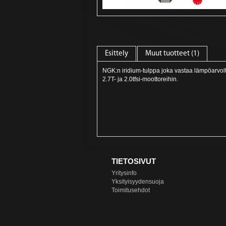
Esittely
Muut tuotteet (1)
NGK:n iridium-tulppa joka vastaa lämpöarvoltaa
2.7T- ja 2.0tfsi-moottoreihin.
TIETOSIVUT
Yritysinfo
Yksityisyydensuoja
Toimitusehdot