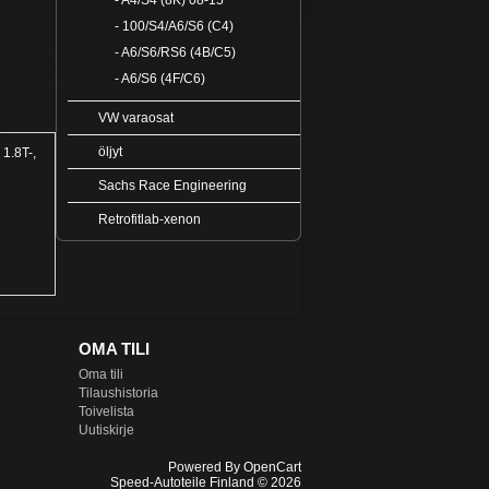
- A4/S4 (8K) 08-15
- 100/S4/A6/S6 (C4)
- A6/S6/RS6 (4B/C5)
- A6/S6 (4F/C6)
VW varaosat
öljyt
 1.8T-,
Sachs Race Engineering
Retrofitlab-xenon
OMA TILI
Oma tili
Tilaushistoria
Toivelista
Uutiskirje
Powered By
OpenCart
Speed-Autoteile Finland © 2026