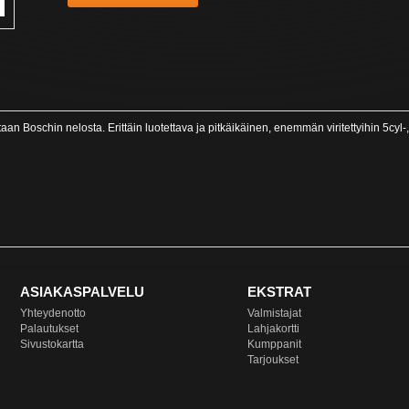
n Boschin nelosta. Erittäin luotettava ja pitkäikäinen, enemmän viritettyihin 5cyl-,
ASIAKASPALVELU
EKSTRAT
Yhteydenotto
Valmistajat
Palautukset
Lahjakortti
Sivustokartta
Kumppanit
Tarjoukset