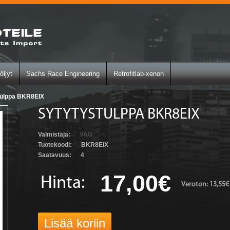
öljyt
Sachs Race Engineering
Retrofitlab-xenon
tulppa BKR8EIX
SYTYTYSTULPPA BKR8EIX
Valmistaja:
VAG
Tuotekoodi:
BKR8EIX
Saatavuus:
4
17,00€
Hinta:
Veroton: 13,55€