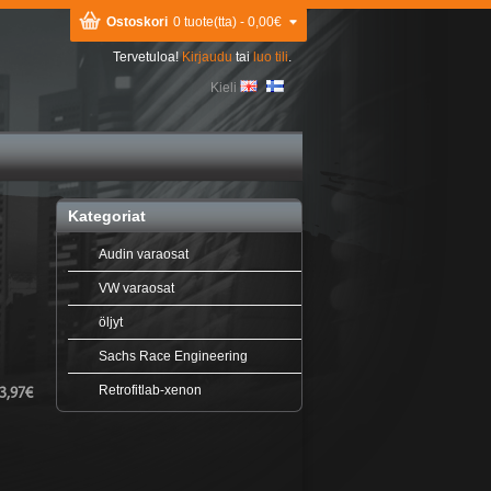
Ostoskori
0 tuote(tta) - 0,00€
Tervetuloa!
Kirjaudu
tai
luo tili
.
Kieli
Kategoriat
Audin varaosat
VW varaosat
öljyt
Sachs Race Engineering
Retrofitlab-xenon
3,97€