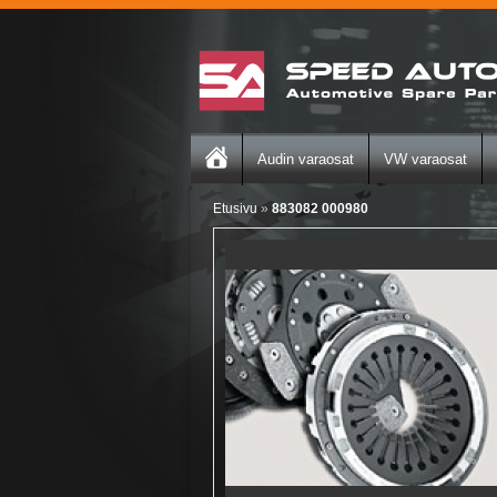
Audin varaosat
VW varaosat
Etusivu
»
883082 000980