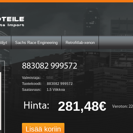
öljyt
Sachs Race Engineering
Retrofitlab-xenon
883082 999572
Valmistaja:
SRE
Tuotekoodi:
883082 999572
Saatavuus:
1.5 Viikkoa
281,48€
Hinta:
Veroton: 22