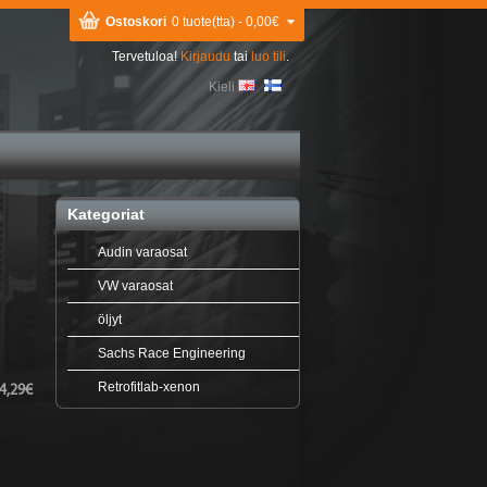
Ostoskori
0 tuote(tta) - 0,00€
Tervetuloa!
Kirjaudu
tai
luo tili
.
Kieli
Kategoriat
Audin varaosat
VW varaosat
öljyt
Sachs Race Engineering
Retrofitlab-xenon
4,29€