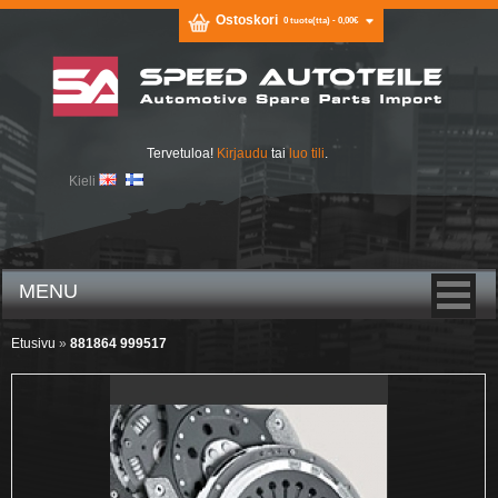
Ostoskori
0 tuote(tta) - 0,00€
Tervetuloa!
Kirjaudu
tai
luo tili
.
Kieli
MENU
Etusivu
»
881864 999517