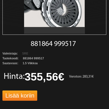
881864 999517
Valmistaja:
SRE
Tuotekoodi:
881864 999517
Saatavuus:
1.5 Viikkoa
355,56€
Hinta:
Veroton: 283,31€