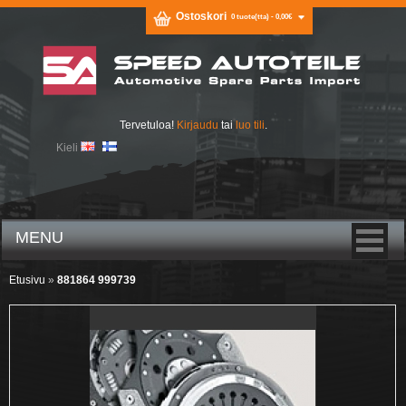
Ostoskori
0 tuote(tta) - 0,00€
Tervetuloa!
Kirjaudu
tai
luo tili
.
Kieli
MENU
Etusivu
»
881864 999739