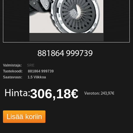
881864 999739
Valmistaja:
SRE
Tuotekoodi:
881864 999739
Saatavuus:
1.5 Viikkoa
306,18€
Hinta:
Veroton: 243,97€