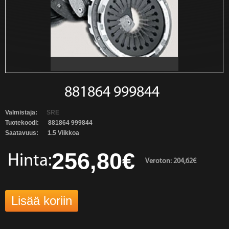
881864 999844
Valmistaja:
SRE
Tuotekoodi:
881864 999844
Saatavuus:
1.5 Viikkoa
256,80€
Hinta:
Veroton: 204,62€