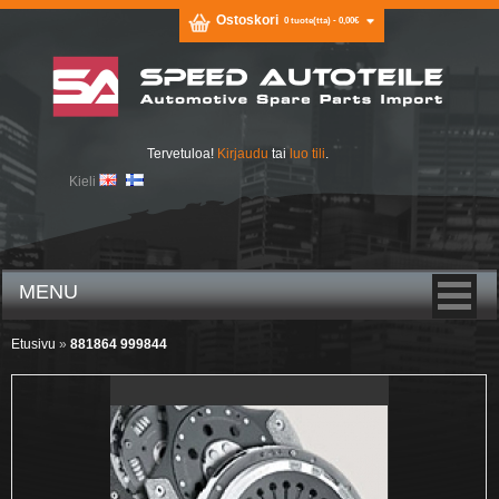
Ostoskori
0 tuote(tta) - 0,00€
Tervetuloa!
Kirjaudu
tai
luo tili
.
Kieli
MENU
Etusivu
»
881864 999844