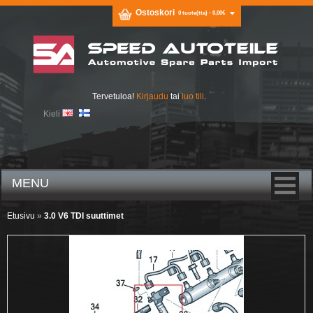
Ostoskori
0 tuote(tta) - 0,00€
Tervetuloa!
Kirjaudu
tai
luo tili
.
Kieli
MENU
Etusivu
»
3.0 V6 TDI suuttimet