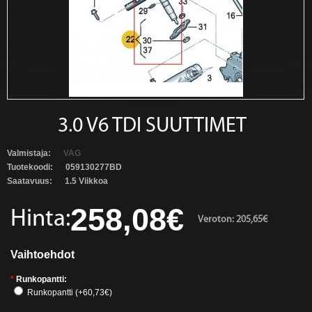
3.0 V6 TDI SUUTTIMET
Valmistaja:
VAG
Tuotekoodi:
059130277BD
Saatavuus:
1.5 Viikkoa
258,08€
Hinta:
Veroton: 205,65€
Vaihtoehdot
*
Runkopantti:
Runkopantti (+60,73€)