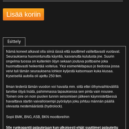
Esittely
Nämä koneet alkavat olla siinä iässä että suuttimet valitettavasti vuotavat.
Seurauksena huonontunutta käyntiä, kasvanutta kulutusta jne. Suurin
ongelma tuossa on kuitenkin öljyn sekaan joutuva polttoaine joka
huomattavasti heikentää voitelua. Yksi esimerkkitapaus jo tiedossa jossa
veivi tuli tämän seurauksena lohkon kyljestä katsomaan kuka kiusaa.
Kyseisellä autolla oli ajettu 250 tkm.
Ilman testeriä tämän vuodon voi havaita mm. siitä ettei ölhynvaihtovälillä
tarvitse öljyä lisätä, pahimmassa tapauksessa sen pinta vain nousee.
Toinen oire on noin puolen tunnin seisomisen jälkeen käynnistettäessä
havaittava startin vaivalloisempi pyöräytys joku johtuu männän päällä
olevasta nestemäärästä (hydrolock).
Sopii BMK, BNG, ASB, BKN moottoreihin
50e runkopantti palautetaan kun ulkoisesti ehjät suuttimet palautettu