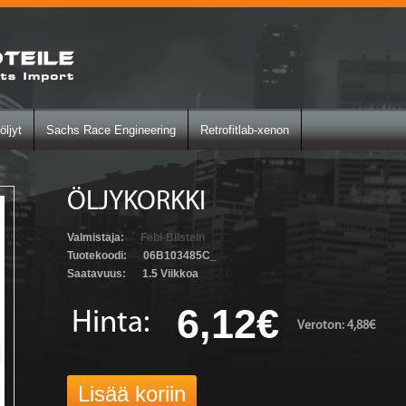
öljyt
Sachs Race Engineering
Retrofitlab-xenon
ÖLJYKORKKI
Valmistaja:
Febi-Bilstein
Tuotekoodi:
06B103485C_
Saatavuus:
1.5 Viikkoa
6,12€
Hinta:
Veroton: 4,88€