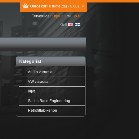
Ostoskori
0 tuote(tta) - 0,00€
Tervetuloa!
Kirjaudu
tai
luo tili
.
Kieli
Kategoriat
Audin varaosat
VW varaosat
öljyt
Sachs Race Engineering
Retrofitlab-xenon